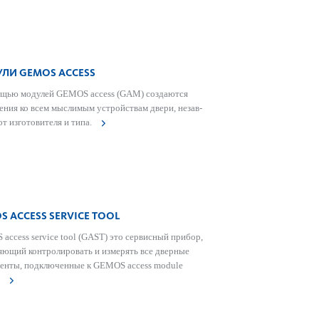
ЛИ GEMOS ACCESS
щью модулей GEMOS access (GAM) созд­аются
ения ко всем мыслимым устройствам двери, неза­в­
от изготовителя и типа.
 ACCESS SER­VICE TOOL
access service tool (GAST) это серв­исный прибор,
л­яющий контролировать и измерять все дверные
енты, под­ключенные к GEMOS access module
.