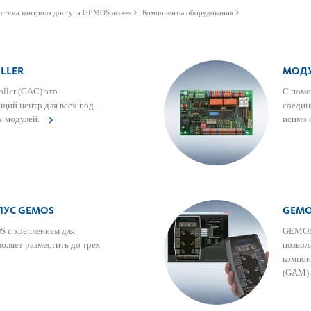
стема контроля доступа GEMOS access
Компоненты оборудования
LLER
МОДУ
ller (GAC) это
С помо
щий центр для всех под­
соедин
х модулей.
исимо 
ПУС GEMOS
GEMOS
 с креп­лением для
GEMOS 
оляет разме­с­тить до трех
позв­о
компон
(GAM)