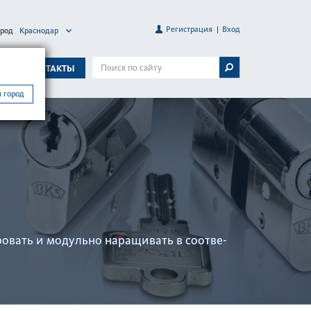
Регистрация
Вход
ород
Краснодар
А
КОНТАКТЫ
 город
вать и модульно нар­ащивать в соотв­е­