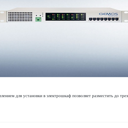
лением для установки в электрошкаф позв­оляет разме­с­тить до т