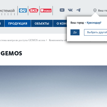
Ваш г
Ваш город
– Краснодар?
Я
ПРОДУКЦИЯ
ОБЪЕКТЫ
О КОНЦЕРНЕ
ТЕХПОДДЕРЖК
Да
Выбрать другой
стема контроля доступа GEMOS access
Компоненты оборудования
Универсальный кор
 GEMOS