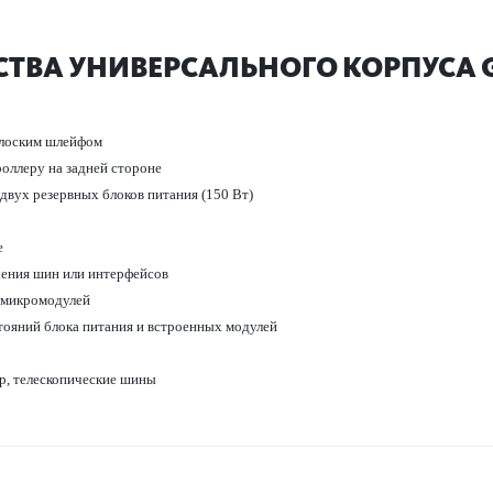
ТВА УНИВ­ЕРСАЛЬНОГО КОРПУСА 
плоским шлейфом
роллеру на задней стороне
двух рез­ервных блоков питания (150 Вт)
е
ючения шин или интерфейсов
 микро­модулей
­тояний блока питания и встроенных модулей
, тел­ес­копические шины