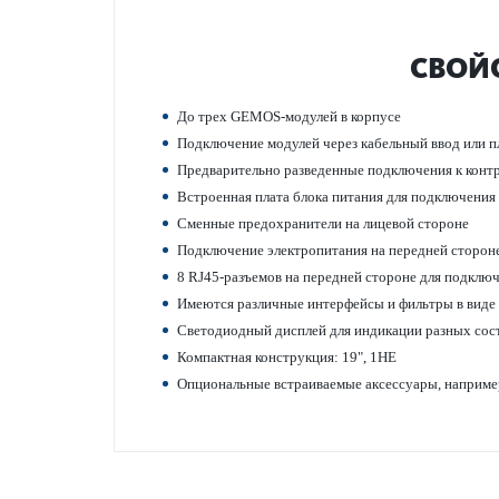
СВОЙС
До трех GEMOS-модулей в корпусе
Под­ключение модулей через кабельный ввод или 
Предвар­ительно разв­еденные под­ключения к конт
Встроенная плата блока питания для под­ключения 
Сменные предо­х­ранители на лицевой стороне
Под­ключение электропитания на пер­едней сторон
8 RJ45-разъемов на пер­едней стороне для под­кл
Имеются различные интерфейсы и фильтры в виде
Свет­одиодный дисплей для индик­ации разных сос
Компактная конструкция: 19", 1HE
Опцио­н­альные встраиваемые аксессуары, например