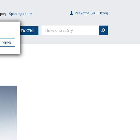
Регистрация
Вход
ород
Краснодар
А
КОНТАКТЫ
 город
пус GEMOS