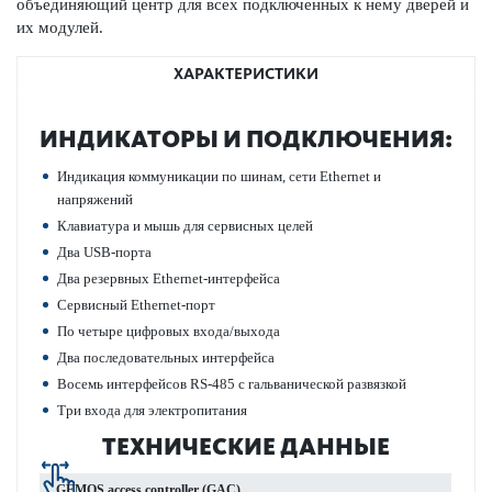
объединяющий центр для всех под­ключенных к нему дверей и
их модулей.
ХАРАКТЕРИСТИКИ
ИНДИ­К­АТОРЫ И ПОД­КЛЮЧЕНИЯ:
Индик­ация коммуник­ации по шинам, сети Ethernet и
напряжений
Клав­иа­тура и мышь для серв­исных целей
Два USB-порта
Два рез­ервных Ethernet-интерфейса
Серв­исный Ethernet-порт
По четыре цифр­овых входа/выхода
Два пос­л­едо­вательных интерфейса
Восемь интерфейсов RS-485 с гальванической развязкой
Три входа для электропитания
ТЕХНИЧЕСКИЕ ДАННЫЕ
GEMOS access controller (GAC)