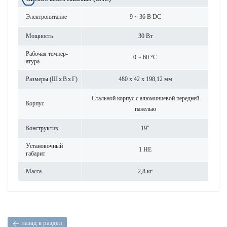
Электропитание
9 ~ 36 В DC
Мощность
30 Вт
Рабочая темпер­
0 ~ 60 °C
атура
Размеры (Ш x В x Г)
480 x 42 x 198,12 мм
Стальной корпус с алюминиевой пер­едней
Корпус
панелью
Конструктив
19"
Установочный
1 HE
габарит
Масса
2,8 кг
назад в раздел