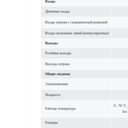
Входы
Двоичные входы
Входы оптрона с гальванической развязкой
Входы сигнальных линий (контролируемые)
Выходы
Рел­ейные выходы
Выходы оптрона
Общие сведения
Электропитание
Мощность
0 - 70 °C
Рабочая темпер­атура
без
Размеры