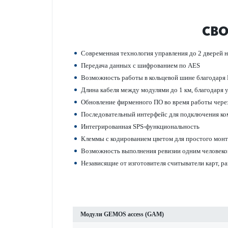
СВО
Современная технол­огия управ­ления до 2 дверей на
Пер­едача данных с шифр­ованием по AES
Возможность работы в кольцевой шине благодаря 
Длина кабеля между моду­лями до 1 км, благодаря 
Обнов­ление фирменного ПО во время работы через
Пос­л­едо­вательный интерфейс для под­ключения
Интегриро­ванная SPS-функцио­н­альность
Клеммы с кодированием цветом для про­с­того мон
Возможность вып­олнения рев­изии одним человеко
Неза­в­исящие от изготовителя считыватели карт, 
Модули GEMOS access (GAM)