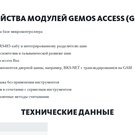
ЙСТВА МОДУЛЕЙ GEMOS ACCESS (
 базе мик­р­о­контроллера
RS485-хабу и интегриро­ванному разделителю шин
усилителям и гальванической развязке шин
 access Bus
 компонентов дверной шины, например, BKS-NET с транс­кодированием на GAM
тажа без применения инструментов
м в сочет­ании с серв­исным инструментом
различные методы считывания
ТЕХНИЧЕСКИЕ ДАННЫЕ