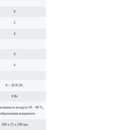
8
2
4
4
4
9 ~ 30 В DC
9 Вт
, влажность воздуха 10 – 90 %,
 обра­зования конденсата
160 x 25 x 100 мм