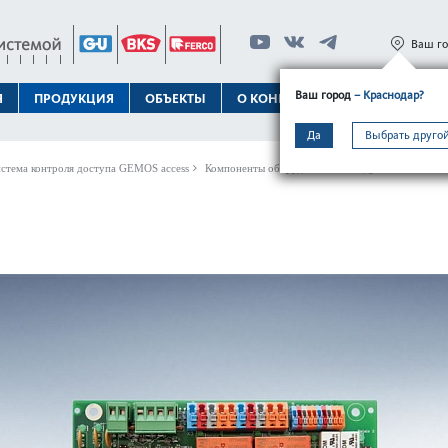
Ваш г
Ваш город
– Краснодар?
Я
ПРОДУКЦИЯ
ОБЪЕКТЫ
О КОНЦЕРНЕ
ТЕХПОДДЕРЖК
Да
Выбрать другой
стема контроля доступа GEMOS access
Компоненты оборудования
Модули GEMOS acc