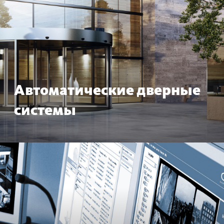
Автом­ат­ические дверные
сис­темы