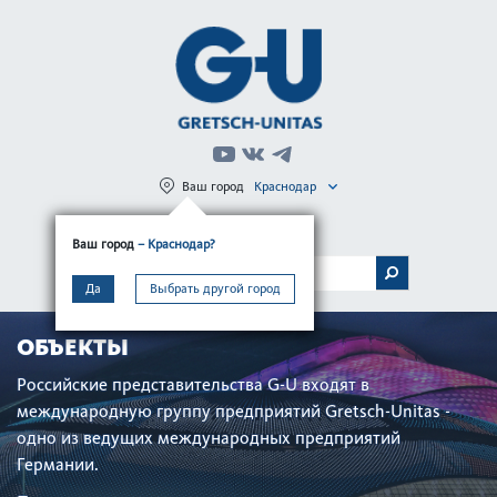
Ваш город
Краснодар
Регистрация
Вход
Ваш город
– Краснодар?
МЕНЮ
Да
Выбрать другой город
ОБЪЕКТЫ
Российские представительства G-U входят в
международную группу предприятий Gretsch-Unitas -
одно из ведущих международных предприятий
Германии.