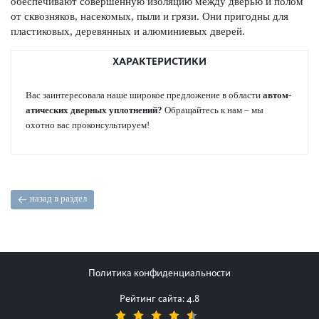
обеспечивают совершенную изол­яцию между дверью и полом
от сквозняков, насе­к­омых, пыли и грязи. Они пригодны для
пла­сти­к­овых, дер­евянных и алюминиевых дверей.
ХАРАКТЕРИСТИКИ
Вас заинтер­ес­овала наше широкое предложение в области
автом­
ат­ических дверных уплотнений?
Обращайтесь к нам – мы
охотно вас про­консультируем!
назад в раздел
Политика конфиденциальности
Рейтинг сайта: 4.8