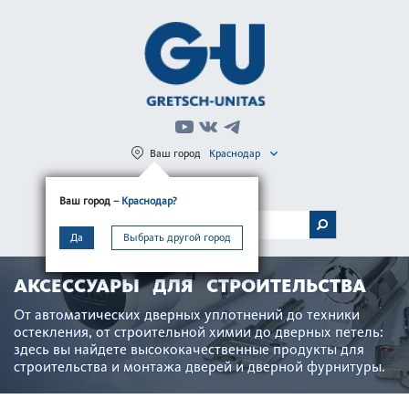
Ваш город
Краснодар
Регистрация
Вход
Ваш город
– Краснодар?
МЕНЮ
Да
Выбрать другой город
АКСЕССУАРЫ ДЛЯ СТРОИТЕЛЬСТВА
От автом­ат­ических дверных уплотнений до техники
остек­л­ения, от строительной химии до дверных петель:
здесь вы найдете выс­ококачес­твенные продукты для
строительства и монтажа дверей и дверной фурнитуры.