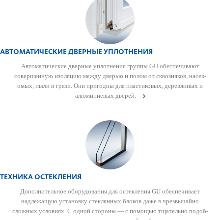
АВТОМАТИЧЕСКИЕ ДВЕРНЫЕ УПЛОТНЕНИЯ
Автом­ат­ические дверные уплотнения группы GU обеспечивают
совершенную изол­яцию между дверью и полом от сквозняков, насе­к­
омых, пыли и грязи. Они пригодны для пла­сти­к­овых, дер­евянных и
алюминиевых дверей.
ТЕХНИКА ОСТЕКЛЕНИЯ
Дополнительное обору­дования для остек­л­ения GU обеспечивает
надлежащую установку стеклянных блоков даже в чрезвычайно
сложных условиях. С одной стороны — с помощью тщательно подоб­