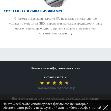
СИСТЕМЫ ОТКРЫВАНИЯ ФРАМУГ
Сис­темы открывания фрамуг GU позволяют дистанционно
управлять окнами из ПВХ, дерева или мет­алла в труднодоступных
местах, с помощью одного при­вода можно управлять нес­
колькими створ­ками.
Политика конфиденциальности
Рейтинг сайта: 4.8
Количество голосов:
1531
Вся представленная на сайте информация, касающаяся характеристик
продуктов, наличия на складе, стоимости товаров, носит информационный
На этом веб-сайте используются файлы cookie, которые
обеспечивают работу всех функций для наиболее эффективной
характер и ни при каких условиях не является публичной офертой,