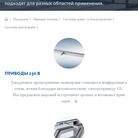
подходят для разных обла­стей применения.
Продукты
Оконная техника
Системы дымо- и теплоудаления
Системы вентиляции
ПРИВОДЫ 230 В
Еже­дн­евное проветр­ивание помещения становится комфортным и
очень легким благодаря автом­ат­ичес­кому электропри­воду GU.
Мы предлагаем широкий ассортимент цепных и што­ковых при­в­
одов.