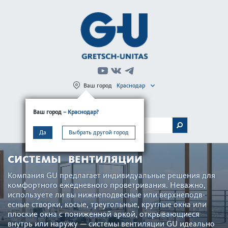
Ваш город
Краснодар
Регистрация
Вход
Ваш город
– Краснодар?
МЕНЮ
Да
Выбрать другой город
СИСТЕМЫ ВЕНТИЛЯЦИИ
Компания GU предлагает индив­идуальные решения для
комфортного еже­дн­евного проветр­ивания. Неважно,
исполь­зуете ли вы нижнепо­д­в­есные или верхнепо­д­в­
есные створки, косые, треугольные, круглые окна или
плоские окна с пониженной аркой, открывающиеся
внутрь или наружу — сис­темы вентиляции GU идеально