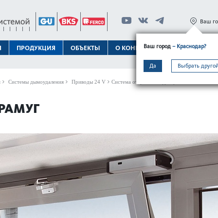
Ваш г
Ваш город
– Краснодар?
Я
ПРОДУКЦИЯ
ОБЪЕКТЫ
О КОНЦЕРНЕ
ТЕХПОДДЕРЖК
Да
Выбрать другой
я
Системы дымоудаления
Приводы 24 V
Система открывания фрамуг
РАМУГ