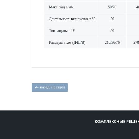
Макс. ход в мм
50/70
4
Длительность включения в %
20
Тип защиты в IP
50
Размеры в мм (Д/Ш/В)
210/36/76
270
назад в раздел
КОМПЛЕКСНЫЕ РЕШЕ