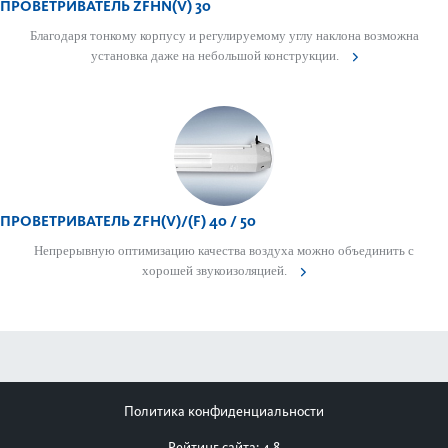
ПРОВЕТРИВАТЕЛЬ ZFHN(V) 30
Благодаря тонкому корпусу и регулируемому углу наклона возможна
установка даже на небо­льшой конструкции.
ПРОВЕТРИВАТЕЛЬ ZFH(V)/(F) 40 / 50
Непр­ер­ы­вную оптим­изацию качества воздуха можно объединить с
хор­ошей звук­ои­з­ол­яцией.
Политика конфиденциальности
Рейтинг сайта: 4.8