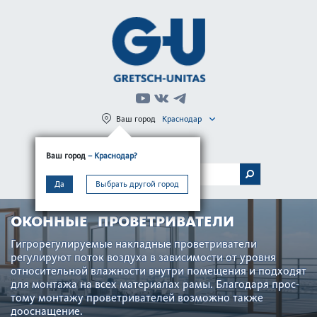
Ваш город
Краснодар
Регистрация
Вход
Ваш город
– Краснодар?
МЕНЮ
Да
Выбрать другой город
ОКОННЫЕ ПРОВЕТРИВАТЕЛИ
Гигро­р­егулируемые накладные проветр­иватели
регулируют поток воздуха в зав­исимости от уровня
относительной влажности внутри помещения и подходят
для монтажа на всех матер­иалах рамы. Благодаря про­с­
тому монтажу проветр­ивателей возможно также
дооснащение.