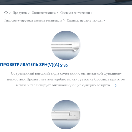
Продукты
Оконная техника
Системы вентиляции
Гидрорегулируемая система вентиляции
Оконные проветриватели
ПРОВЕТРИВАТЕЛЬ ZFH(V)(A) 5-35
Современный внешний вид в сочет­ании с оптимальной функцио­н­
ально­стью. Проветр­иватель удобно монтируется не бросаясь при этом
в глаза и гар­антирует оптимальную цир­куляцию воздуха.