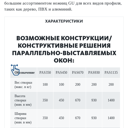
большим ассортиментом ножниц GU для всех видов профиля,
таких как дерево, ПВХ и алюминий.
ХАРАКТЕРИСТИКИ
ВОЗМОЖНЫЕ КОНСТРУКЦИИ/
КОНСТРУКТИВНЫЕ РЕШЕНИЯ
ПАРАЛЛЕЛЬНО-ВЫСТАВЛЯЕМЫХ
ОКОН:
Обозначение
PAS350
PAS450
PAS670
PAS930
PAS1135
Вес створки
100
100
200
200
200
(макс. в кг)
Высота
створки
350
450
670
930
1400
(мин. в мм)
Ширина
створки
350
450
670
930
1400
(мин. в мм)