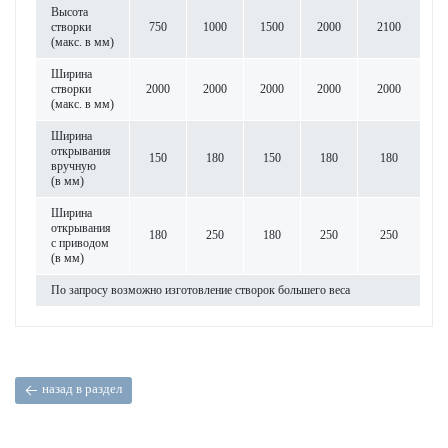
Высота
створки
750
1000
1500
2000
2100
(макс. в мм)
Ширина
створки
2000
2000
2000
2000
2000
(макс. в мм)
Ширина
открывания
150
180
150
180
180
вручную
(в мм)
Ширина
открывания
180
250
180
250
250
с приводом
(в мм)
По запросу возможно изготовление створок большего веса
назад в раздел