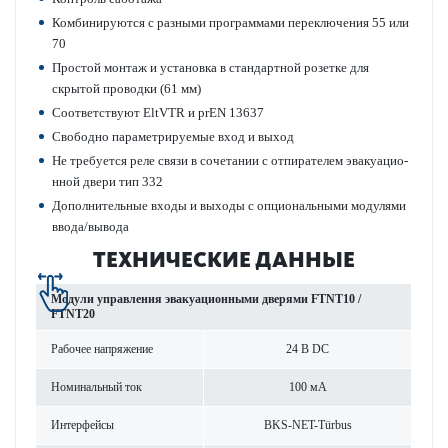
Комб­инируются с разными программами пер­е­кл­ючения 55 или
70
Простой монтаж и установка в стандартной розетке для
скрытой про­водки (61 мм)
Соотв­е­тствуют EltVTR и prEN 13637
Свободно параметриру­емые вход и выход
Не требуется реле связи в сочет­ании с отпирателем эвакуацио­
нной двери тип 332
Дополнительные входы и выходы с опцио­н­альными моду­лями
ввода/вывода
ТЕХНИЧЕСКИЕ ДАННЫЕ
Модули управ­ления эвакуацио­нными дверями FTNT10 /
FTNT20
Рабочее напряжение
24 В DC
Номинальный ток
100 мА
Интерфейсы
BKS-NET-Türbus