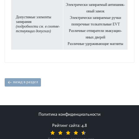
Электрически запираемый антипани­к­
овый замок
Допу­ст­имые элементы
Электрически запираемые ручки
запирания
попе­р­ечные тол­кательные EVT
(под­робности см. в соотв­е­
Различные отпиратели эвакуацио­
тствующих
допусках)
нных дверей
Различные удерживающие магниты
назад в раздел
Политика конфиденциальности
Рейтинг сайта: 4.8