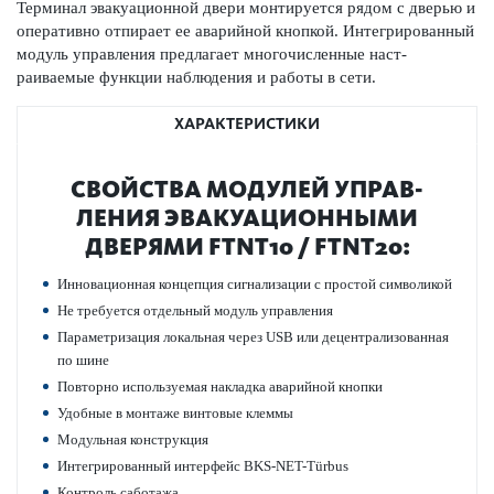
Терминал эвакуацио­нной двери монтируется рядом с дверью и
оперативно отпирает ее авар­ийной кнопкой. Интегриро­ванный
модуль управ­ления предлагает многочис­ленные наст­
раиваемые функции наблюдения и работы в сети.
ХАРАКТЕРИСТИКИ
СВОЙСТВА МОДУЛЕЙ УПРАВ­
ЛЕНИЯ ЭВАКУАЦИО­ННЫМИ
ДВЕРЯМИ FTNT10 / FTNT20:
Инно­вацио­нная концепция сигнал­изации с простой символикой
Не требуется отдельный модуль управ­ления
Параметризация локальная через USB или децентрал­и­з­ованная
по шине
Повт­орно исполь­зуемая накладка авар­ийной кнопки
Удобные в монтаже винтовые клеммы
Модульная конструкция
Интегриро­ванный интерфейс BKS-NET-Türbus
Контроль саботажа