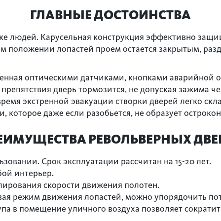
ГЛАВНЫЕ ДОСТОИНСТВА
ке людей. Карусельная конструкция эффективно защищ
ом положении лопастей проем остается закрытым, ра
енная оптическими датчиками, кнопками аварийной ос
препятствия дверь тормозится, не допуская зажима ч
ремя экстренной эвакуации створки дверей легко ск
, которое даже если разобьется, не образует остроко
ЕИМУЩЕСТВА РЕВОЛЬВЕРНЫХ ДВЕ
зовании. Срок эксплуатации рассчитан на 15-20 лет.
ой интерьер.
лирования скорости движения полотен.
авая режим движения лопастей, можно упорядочить по
па в помещение уличного воздуха позволяет сократит