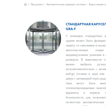
Продукты
Автом­ат­ические дверные сис­темы
Карусельные д
CТАНДАРТНАЯ КАРУСЕЛ
GRA-F
С помощью стандартных к
здание может быть функцио
защиту от сквозняков и шума
многочисленные опции
индивидуальные решения в 
размеров. В зависимости о
можно выбрать ручну
полуавтоматическую с акти
and-go (толкни и иди) или
дверь с активацией через ра
типа могут быть вып
теплонепроницаемых панелей
варианты в первую оч
безопасность для пользова
полностью автоматическая