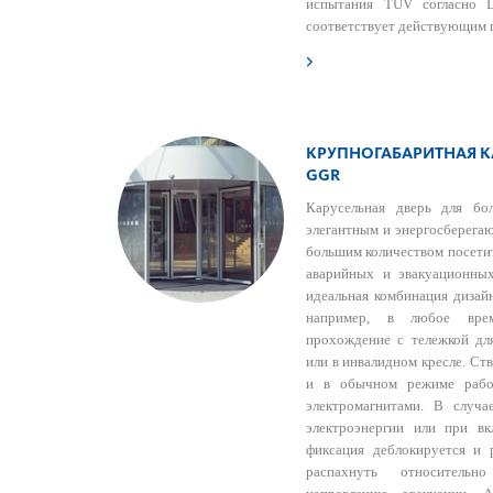
испытания TÜV согласно
соответствует действующим п
КРУПНОГАБАРИТНАЯ К
GGR
Карусельная дверь для бо
элегантным и энергосберега
большим количеством посетит
аварийных и эвакуационны
идеальная комбинация дизай
например, в любое вре
прохождение с тележкой для
или в инвалидном кресле. Ст
и в обычном режиме рабо
электромагнитами. В случ
электроэнергии или при в
фиксация деблокируется и
распахнуть относитель