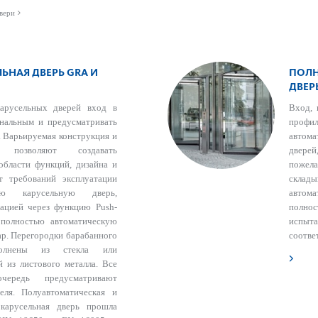
вери
ЬНАЯ ДВЕРЬ GRA И
ПОЛН
ДВЕР
арусельных дверей вход в
Вход, 
нальным и предусматривать
профи
. Варьируемая конструкция и
автом
 позволяют создавать
дверей
области функций, дизайна и
пожела
т требований эксплуатации
склады
ю карусельную дверь,
автома
вацией через функцию Рush-
полно
 полностью автоматическую
испыт
дар. Перегородки барабанного
соотве
олнены из стекла или
 из листового металла. Все
ередь предусматривают
теля. Полуавтоматическая и
 карусельная дверь прошла