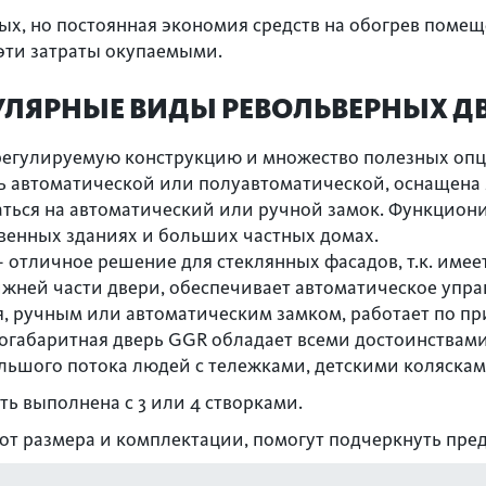
х, но постоянная экономия средств на обогрев помещ
эти затраты окупаемыми.
ЛЯРНЫЕ ВИДЫ РЕВОЛЬВЕРНЫХ Д
регулируемую конструкцию и множество полезных опц
 автоматической или полуавтоматической, оснащена 
ться на автоматический или ручной замок. Функциониру
твенных зданиях и больших частных домах.
 отличное решение для стеклянных фасадов, т.к. им
жней части двери, обеспечивает автоматическое упра
ручным или автоматическим замком, работает по при
габаритная дверь GGR обладает всеми достоинствами
ольшого потока людей с тележками, детскими коляска
ь выполнена с 3 или 4 створками.
 от размера и комплектации, помогут подчеркнуть пре