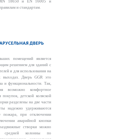
 DIN 18650 и EN 16005 и
равилам и стандартам.
АРУСЕЛЬНАЯ ДВЕРЬ
льших помещений является
ющим решением для зданий с
елей и для использования на
х выходах. Дверь GGR это
на и функциональности. Так,
мя возможно комфортное
 покупок, детской коляской
ворки разделены на две части
ты надежно удерживаются
ае пожара, при отключении
ключении аварийной кнопки
 раздвижные створки можно
но средней колонны по