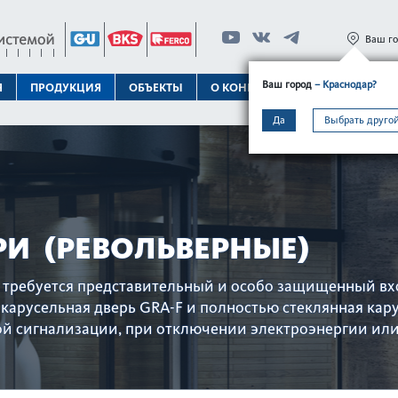
Ваш г
Ваш город
– Краснодар?
Я
ПРОДУКЦИЯ
ОБЪЕКТЫ
О КОНЦЕРНЕ
ТЕХПОДДЕРЖК
Да
Выбрать другой
РИ (РЕВОЛЬВЕРНЫЕ)
е требуется представительный и особо защищенный вхо
карусельная дверь GRA-F и полностью стеклянная кар
й сигнализации, при отключении электроэнергии или