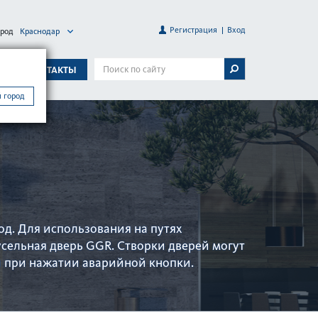
Регистрация
Вход
ород
Краснодар
А
КОНТАКТЫ
 город
д. Для использования на путях
усельная дверь GGR. Створки дверей могут
 при нажатии аварийной кнопки.