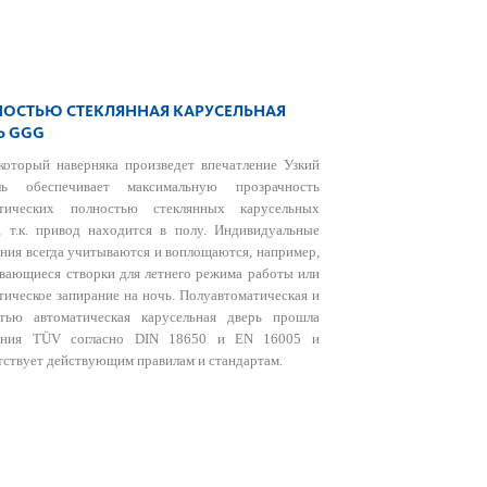
ОСТЬЮ СТЕКЛЯННАЯ КАРУСЕЛЬНАЯ
Ь GGG
который наверняка произведет впечатление Узкий
ль обеспечивает максимальную прозрачность
атических полностью стеклянных карусельных
, т.к. привод находится в полу. Индивидуальные
ния всегда учитываются и воплощаются, например,
вающиеся створки для летнего режима работы или
тическое запирание на ночь. Полуавтоматическая и
стью автоматическая карусельная дверь прошла
ания TÜV согласно DIN 18650 и EN 16005 и
тствует действующим правилам и стандартам.