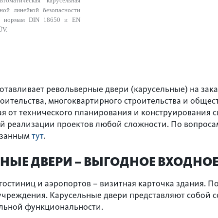
втоматическая карусельная
ной линейкой безопасности
им нормам DIN 18650 и EN
ÜV.
отавливает револьверные двери (карусельные) на заказ
троительства, многоквартирного строительства и обще
ая от технического планирования и конструирования с
 реализации проектов любой сложности. По вопросам
казанным
тут
.
НЫЕ ДВЕРИ – ВЫГОДНОЕ ВХОДНО
гостиниц и аэропортов – визитная карточка здания. По
учреждения. Карусельные двери представляют собой 
льной функциональности.