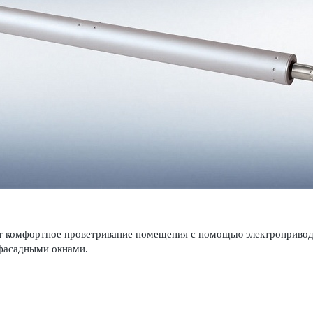
 комфортное проветр­ивание помещения с помощью электропри­вод
 фасадными окнами.