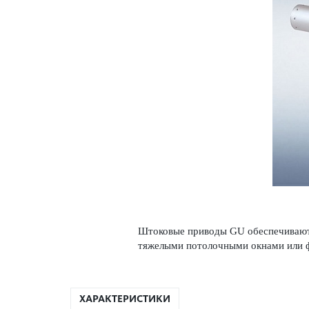
Што­ковые при­воды GU обеспечивают
тяже­лыми потол­очными окнами или
ХАРАКТЕРИСТИКИ