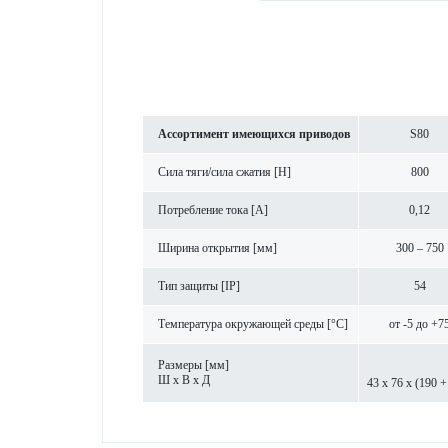
Ассортимент имеющихся при­в­одов
S80
Сила тяги/сила сжатия [Н]
800
Потреб­л­ение тока [A]
0,12
Ширина открытия [мм]
300 – 750
Тип защиты [IP]
54
Темпер­атура окружающей среды [°C]
от -5 до +7
Размеры [мм]
Ш х В х Д
43 x 76 x (190 +