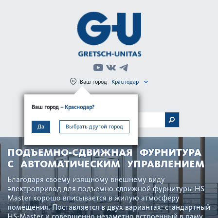
Ваш город
Краснодар
Регистрация
Вход
Ваш город
– Краснодар?
МЕНЮ
Да
Выбрать другой город
ПОДЪЕМНО-СДВИЖНАЯ ФУРНИТУРА
С АВТОМАТИЧЕСКИМ УПРАВЛЕНИЕМ
Благодаря своему изящному внешнему виду
электропривод для подъемно-сдвижной фурнитуры HS-
Master хорошо вписывается в жилую атмосферу
помещения. Поставляется в двух вариантах: стандартный
HS-Master и совершенно незаметно встроенный в раму