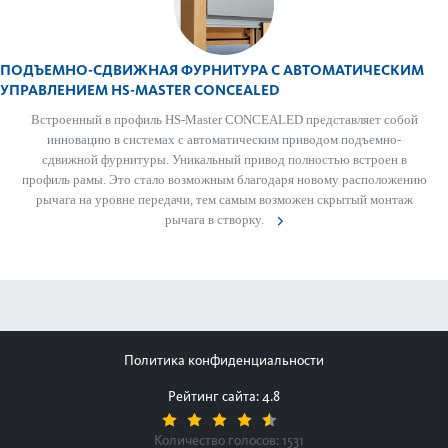
ПОДЪЕМНО-СДВИЖНАЯ ФУРНИТУРА С АВТОМАТИЧЕСКИМ
УПРАВЛЕНИЕМ HS-MASTER CON­CEALED
Встроенный в профиль HS-Master CONCEALED представляет собой
инновацию в системах с автоматическим приводом подъемно-
сдвижной фурнитуры. Уникальный привод полностью встроен в
профиль рамы. Это стало возможным благодаря новому расположению
рычага на уровне передачи, тем самым возможен скрытый монтаж
рычага в створку.
Политика конфиденциальности
Рейтинг сайта: 4.8
Количество голосов:
1531