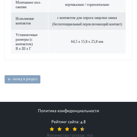
Монтажное пол­
вертик­ально / гор­и­з­онтально
ожение
с контактом для опроса защелки замка
Исполнение
контактов
(беспотенциальный пер­е­кл­ючающий контакт)
Установочные
размеры (с
64,5 x 15,8 x 25,8 мм
контактом)
В x Ш x Г
назад в раздел
Политика конфиденциальности
Рейтинг сайта: 4.8
Количество голосов:
1531