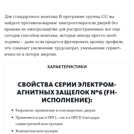
Для стандартного монтажа В программе группы GU вы
найдете против­опожарные электроотпиратели дверей без
крышки на электрозащёлке для распрос­траненных все еще
сегодня способов монтажа, которые иногда просто нео­б­
ходимы – даже если придется фрез­ер­овать кромку профиля,
что означает увеличение трудозатрат, уменьшение гермет­
ичности и потери энергии.
ХАРАКТЕРИСТИКИ
СВОЙСТВА СЕРИИ ЭЛЕКТРО­М­
АГНИТНЫХ ЗАЩЕЛОК №6 (FH-
ИСПОЛНЕНИЕ):
Разрешено применение в огнезащитных дверях
Применяется как в DIN L, так и в DIN R благодаря
симметричной конструкции
Компактная конструкция