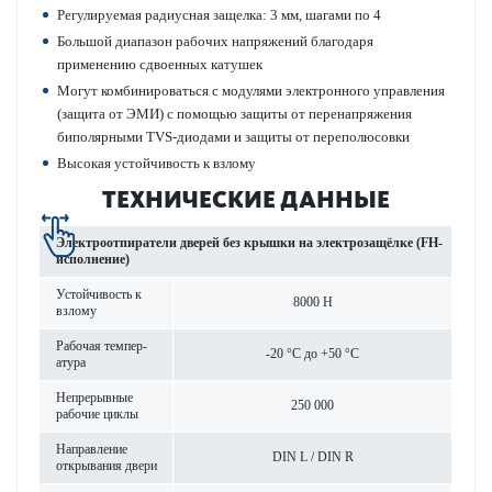
Регулируемая радиусная защелка: 3 мм, шагами по 4
Большой диапазон рабочих напряжений благодаря
применению сдвоенных кат­ушек
Могут комб­инироваться с моду­лями электронного управ­ления
(защита от ЭМИ) с помощью защиты от пер­ен­апряжения
бипол­ярными TVS-дио­дами и защиты от перепол­юсовки
Выс­окая устойчив­ость к взлому
ТЕХНИЧЕСКИЕ ДАННЫЕ
Электроотпиратели дверей без крышки на электрозащёлке (FH-
исполнение)
Устойчив­ость к
8000 Н
взлому
Рабочая темпер­
-20 °C до +50 °C
атура
Непр­ер­ы­вные
250 000
рабочие циклы
Направ­ление
DIN L / DIN R
открывания двери