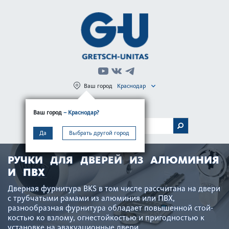
Ваш город
Краснодар
Регистрация
Вход
Ваш город
– Краснодар?
МЕНЮ
Да
Выбрать другой город
РУЧКИ ДЛЯ ДВЕРЕЙ ИЗ АЛЮМИНИЯ
И ПВХ
Дверная фурнитура BKS в том числе рассчитана на двери
с труб­чатыми рамами из алюминия или ПВХ,
разнообразная фурнитура обладает повышенной стой­
костью ко взлому, огн­ес­той­костью и пригодн­остью к
установке на эвакуацио­нные двери.