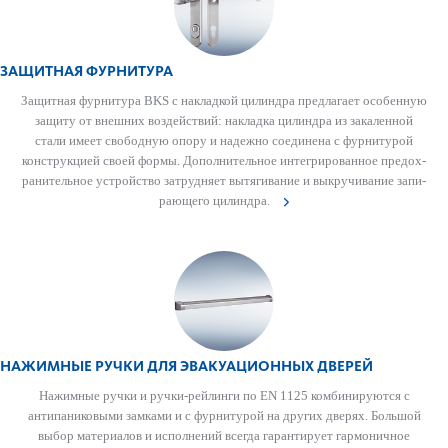
ЗАЩИТНАЯ ФУРНИТУРА
Защитная фурнитура BKS с накладкой цилиндра предлагает особенную
защиту от внешних воздействий: накладка цилиндра из зака­л­енной
стали имеет свобо­дную опору и надежно соединена с фурнитурой
конструкцией своей формы. Дополнительное интегриро­ванное предо­х­
ранительное устройство затрудняет вытя­гивание и выкручивание запи­
рающего цилиндра.
НАЖИМНЫЕ РУЧКИ ДЛЯ ЭВАКУАЦИОННЫХ ДВЕРЕЙ
Нажимные ручки и ручки-рейлинги по EN 1125 комбинируются с
антипани­к­овыми зам­ками и с фурнитурой на других дверях. Большой
выбор матер­иалов и исполнений всегда гар­антирует гар­моничное