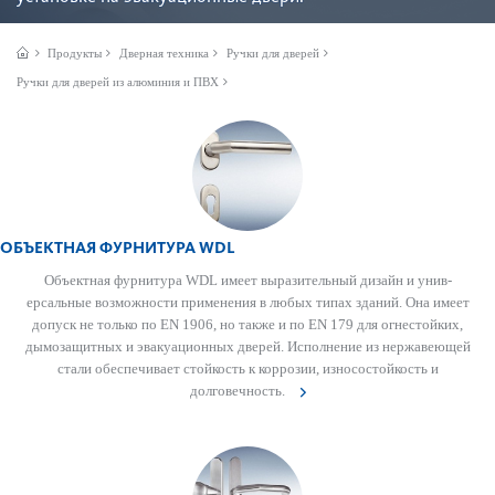
Продукты
Дверная техника
Ручки для дверей
Ручки для дверей из алюминия и ПВХ
ОБЪЕКТНАЯ ФУРНИТУРА WDL
Объектная фурнитура WDL имеет выразительный дизайн и унив­
ерсальные возможности применения в любых типах зданий. Она имеет
допуск не только по EN 1906, но также и по EN 179 для огн­ес­тойких,
дымозащитных и эвакуацио­нных дверей. Исполнение из нерж­а­в­еющей
стали обеспечивает стой­кость к коррозии, износос­той­кость и
долговечность.