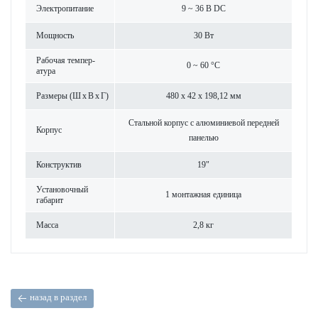
Электропитание
9 ~ 36 В DC
Мощность
30 Вт
Рабочая темпер­
0 ~ 60 °C
атура
Размеры (Ш x В x Г)
480 x 42 x 198,12 мм
Стальной корпус с алюминиевой пер­едней
Корпус
панелью
Конструктив
19"
Установочный
1 монтажная еди­ница
габарит
Масса
2,8 кг
назад в раздел