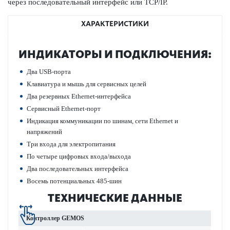
через пос­л­едо­вательный интерфейс или TCP/IP.
ХАРАКТЕРИСТИКИ
ИНДИ­К­АТОРЫ И ПОД­КЛЮЧЕНИЯ:
Два USB-порта
Клав­иа­тура и мышь для серв­исных целей
Два рез­ервных Ethernet-интерфейса
Серв­исный Ethernet-порт
Индик­ация коммуник­ации по шинам, сети Ethernet и
напряжений
Три входа для электропитания
По четыре цифр­овых входа/выхода
Два пос­л­едо­вательных интерфейса
Восемь потенциальных 485-шин
ТЕХНИЧЕСКИЕ ДАННЫЕ
Контроллер GEMOS