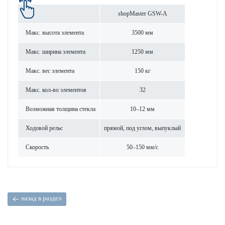
shopMaster GSW-A
Макс. высота элемента
3500 мм
Макс. ширина элемента
1250 мм
Макс. вес элемента
150 кг
Макс. кол-во элементов
32
Возможная толщина стекла
10–12 мм
Ходовой рельс
прямой, под углом, выпуклый
Скор­ость
50–150 мм/с
назад в раздел