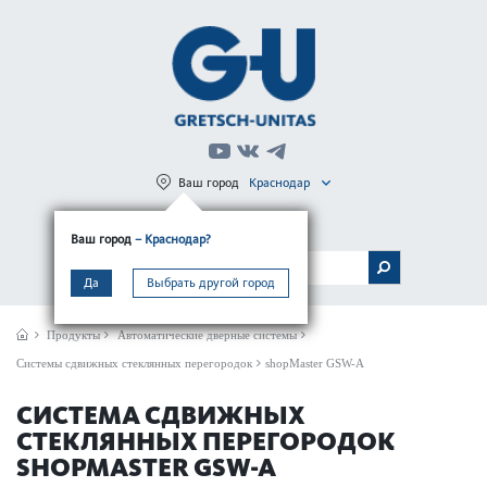
Ваш город
Краснодар
Регистрация
Вход
Ваш город
– Краснодар?
МЕНЮ
Да
Выбрать другой город
Продукты
Автом­ат­ические дверные сис­темы
Системы сдвижных стеклянных перегородок
shopMaster GSW-A
СИСТЕМА СДВИЖНЫХ
СТЕКЛЯННЫХ ПЕРЕГОРОДОК
SHOPMASTER GSW-A